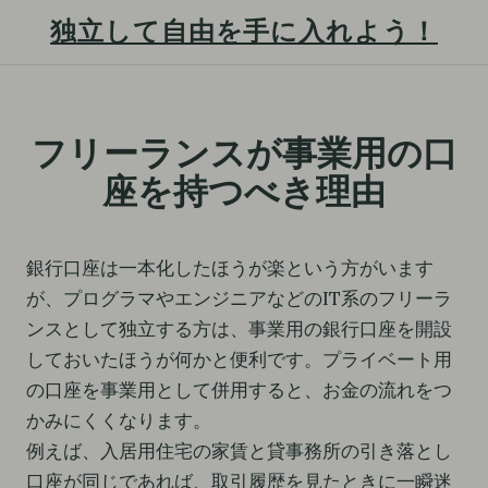
独立して自由を手に入れよう！
S
k
フリーランスが事業用の口
i
座を持つべき理由
p
t
o
銀行口座は一本化したほうが楽という方がいます
c
が、プログラマやエンジニアなどのIT系のフリーラ
o
ンスとして独立する方は、事業用の銀行口座を開設
n
しておいたほうが何かと便利です。プライベート用
t
の口座を事業用として併用すると、お金の流れをつ
e
かみにくくなります。
n
例えば、入居用住宅の家賃と貸事務所の引き落とし
t
口座が同じであれば、取引履歴を見たときに一瞬迷